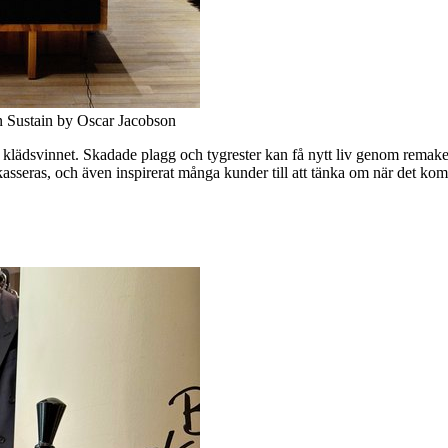
n Sustain by Oscar Jacobson
inska klädsvinnet. Skadade plagg och tygrester kan få nytt liv genom rem
de kasseras, och även inspirerat många kunder till att tänka om när det ko