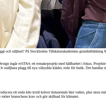
snyggt och säljbart? På Stockholms Tillskärarakademins grundutbildning 
Design ingår
reSTArt
; ett remakeprojekt med hållbarhet i fokus. Projektet 
ch osäljbara plagg till nya välsydda kläder, redo för butik. Det handlar
oducera ett enda kilo textil kräver tiotusentals liter vatten, plus stora
e möter branschens krav och gör skillnad för klimatet.