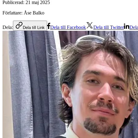
Publicerad:
21 maj 2025
Författare:
Åse Balko
Dela:
Dela till Facebook
Dela till Twitter
Dela
Dela till Link