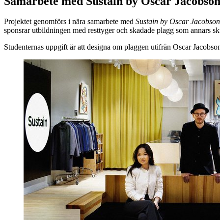
Samarbete med Sustain by Oscar Jacobso
Projektet genomförs i nära samarbete med
Sustain by Oscar Jacobson
sponsrar utbildningen med resttyger och skadade plagg som annars skul
Studenternas uppgift är att designa om plaggen utifrån Oscar Jacobson