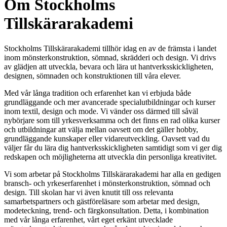
Om Stockholms
Tillskärarakademi
Stockholms Tillskärarakademi tillhör idag en av de främsta i landet
inom mönsterkonstruktion, sömnad, skrädderi och design. Vi drivs
av glädjen att utveckla, bevara och lära ut hantverksskickligheten,
designen, sömnaden och konstruktionen till våra elever.
Med vår långa tradition och erfarenhet kan vi erbjuda både
grundläggande och mer avancerade specialutbildningar och kurser
inom textil, design och mode. Vi vänder oss därmed till såväl
nybörjare som till yrkesverksamma och det finns en rad olika kurser
och utbildningar att välja mellan oavsett om det gäller hobby,
grundläggande kunskaper eller vidareutveckling. Oavsett vad du
väljer får du lära dig hantverksskickligheten samtidigt som vi ger dig
redskapen och möjligheterna att utveckla din personliga kreativitet.
Vi som arbetar på Stockholms Tillskärarakademi har alla en gedigen
bransch- och yrkeserfarenhet i mönsterkonstruktion, sömnad och
design. Till skolan har vi även knutit till oss relevanta
samarbetspartners och gästföreläsare som arbetar med design,
modeteckning, trend- och färgkonsultation. Detta, i kombination
med vår långa erfarenhet, vårt eget erkänt utvecklade