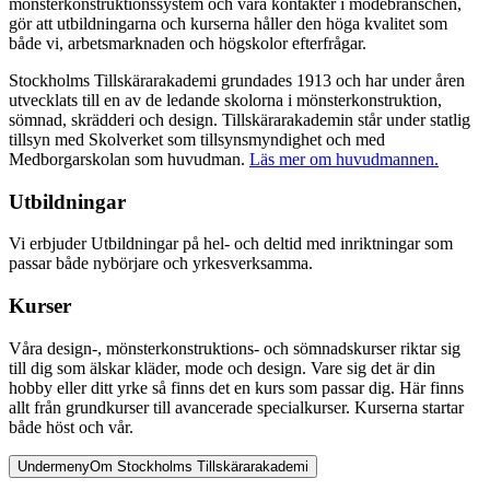
mönsterkonstruktionssystem och våra kontakter i modebranschen,
gör att utbildningarna och kurserna håller den höga kvalitet som
både vi, arbetsmarknaden och högskolor efterfrågar.
Stockholms Tillskärarakademi grundades 1913 och har under åren
utvecklats till en av de ledande skolorna i mönsterkonstruktion,
sömnad, skrädderi och design. Tillskärarakademin står under statlig
tillsyn med Skolverket som tillsynsmyndighet och med
Medborgarskolan som huvudman.
Läs mer om huvudmannen.
Utbildningar
Vi erbjuder Utbildningar på hel- och deltid med inriktningar som
passar både nybörjare och yrkesverksamma.
Kurser
Våra design-, mönsterkonstruktions- och sömnadskurser riktar sig
till dig som älskar kläder, mode och design. Vare sig det är din
hobby eller ditt yrke så finns det en kurs som passar dig. Här finns
allt från grundkurser till avancerade specialkurser. Kurserna startar
både höst och vår.
Undermeny
Om Stockholms Tillskärarakademi