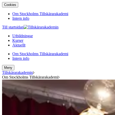
Cookies
Om Stockholms Tillskärarakademi
Intern info
Till startsidan
Utbildningar
Kurser
Aktuellt
Om Stockholms Tillskärarakademi
Intern info
Meny
Tillskärarakademin
Om Stockholms Tillskärarakademi