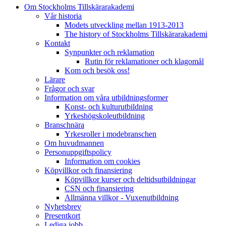
Om Stockholms Tillskärarakademi
Vår historia
Modets utveckling mellan 1913-2013
The history of Stockholms Tillskärarakademi
Kontakt
Synpunkter och reklamation
Rutin för reklamationer och klagomål
Kom och besök oss!
Lärare
Frågor och svar
Information om våra utbildningsformer
Konst- och kulturutbildning
Yrkeshögskoleutbildning
Branschnära
Yrkesroller i modebranschen
Om huvudmannen
Personuppgiftspolicy
Information om cookies
Köpvillkor och finansiering
Köpvillkor kurser och deltidsutbildningar
CSN och finansiering
Allmänna villkor - Vuxenutbildning
Nyhetsbrev
Presentkort
Lediga jobb