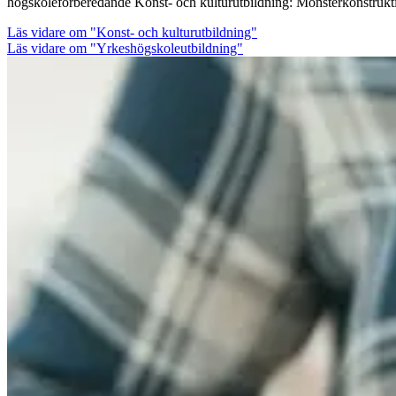
högskoleförberedande Konst- och kulturutbildning: Mönsterkonstrukt
Läs vidare
om "Konst- och kulturutbildning"
Läs vidare om "Yrkeshögskoleutbildning"